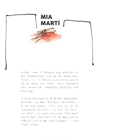
Artista.- meu f. Persona que practica un
art, Especialment una de les belles arts.
Artista.- m. i f. Persona que conrea alguna
de les belles arts.
Artist.- noun. Someone
who makes
art
,
especially
paintings
and
drawings.
"L'única cosa que ha de fermen l'espectador
és mirar. I ja està. Tant fàcil I tant difícil. I
a ver que passa.
L'únic que ha de fer
l'espectador és mirar. I ja està. Tan fàcil i
tan difícil . I a veure que passa.
The viewer
has to look. And that 's all. So easy and so
difficult. And to see what happens. ".- Mia
Martí, artista.