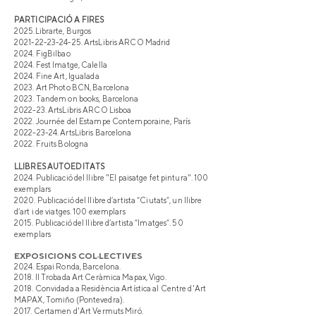
PARTICIPACIÓ A FIRES
2025.Librarte, Burgos
2021-22-23-24-25
. ArtsLibris ARCO Madrid
2024. FigBilbao
2024. Fest Imatge, Calella
2024. Fine Art, Igualada
2023. Art Photo BCN, Barcelona
2023. Tandem on books, Barcelona
2022-23. ArtsLibris ARCO Lisboa
2022. Journée del Estampe Contemporaine, París
2022-23-24. ArtsLibris Barcelona
2022. Fruits Bologna
LLIBRES AUTOEDITATS
2024. Publicació del llibre "El paisatge fet pintura". 100
exemplars
2020. Publicació del llibre d’artista “Ciutats”, un llibre
d’art i de viatges. 100 exemplars
2015. Publicació del llibre d’artista “Imatges”. 50
exemplars
EXPOSICIONS COL·LECTIVES
2024. Espai Ronda, Barcelona.
2018
. II Trobada Art Ceràmica Mapax, Vigo.
2018
. Convidada a Residència Artística al Centre d'Art
MAPAX, Tomiño (Pontevedra).
2017. Certamen d'Art Vermuts Miró.