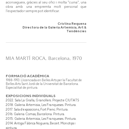
aconsegueix, gràcies al seu ofici i molta "cuina", una
obra amb una empremta molt personal que
l'espectador sempre pot identificar.
Cristina Requena
Directora de la Galeria Artemisia, Art &
Tendències
MIA MARTÍ ROCA, Barcelona, 1970
FORMACIÓ ACADÈMICA
1988-1993
. Llicenciada en Belles Arts per la Facultat de
Belles Arts Sant Jordi de la Universitat de Barcelona.
Especialitat de pintura.
EXPOSICIONS INDIVIDUALS
2022. Sala La Gralla, Granollers. Projecte CIUTATS
2018. Galeria Artemisia, Les Franqueses. Pintura.
2017. Sala d´exposicions, Fort Pienc. Pintura.
2016. Galeria Comas, Barcelona. Pintura.
2015. Galeria Artemisia, Les Franqueses. Pintura.
2014. Antiga Fàbrica Noguera, Beceit. Monotips i
pintura.