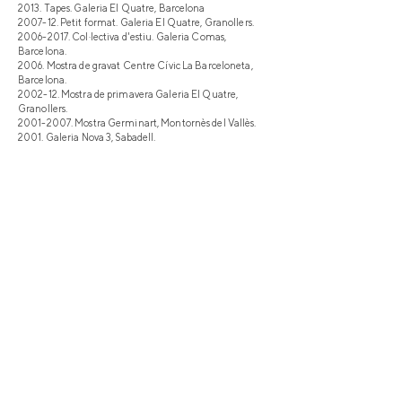
2013. Tapes. Galeria El Quatre, Barcelona
2007-12. Petit format. Galeria El Quatre, Granollers.
2006-2017
. Col·lectiva d'estiu. Galeria Comas,
Barcelona.
2006. Mostra de gravat Centre Cívic La Barceloneta,
Barcelona.
2002-12. Mostra de primavera Galeria El Quatre,
Granollers.
2001-2007
. Mostra Germinart, Montornès del Vallès.
2001. Galeria Nova 3, Sabadell.
2001. Galeria El Quatre, Granollers, obra permanent.
2000-22. Estripa´m, Sabadell. Mercat d'Art a la Rambla.
2001. “Trobadors i joglars”, Granollers.
2001. «Ales Rotas» (sobre Frida Khalo), Granollers.
2000. El temps, Can Xerracan de Montornès del Vallès.
1999. Galeria René Metràs, Barcelona, Les banyistes
l'últim estiu.
1997. Aroma, Sabadell.
1994. Mostra Col·lectiva d'artistes joves, Vendrell.
1992-96. Mostra de Pintura de Martorell.
1991. Galeria Negre, Sabadell.
1990. Mostra de Primavera del Col·legi Oficial de
Doctors i Llicenciats a Belles Arts i Professors de dibuix
de Catalunya.
1991. Associació Catalana d'Artistes Plàstics (ACAP),
Barcelona.
RESIDÈNCIA