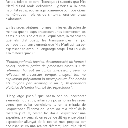
fustes, teles o papers. Tècniques i suports que Mia
Martí dissol amb delicadesa i gràcies a la seva
habilitat és capaç d'amagar, darrere de composicions
harmòniques i plenes de sintonia, una complexa
elaboració.
En les seves pintures, formes i línies es dissolen de
manera que no saps on acaben unes i comencen les
altres, els seus colors vius i equilibrats, la manera en
què els distribueix, les transparències, el joc
compositiu ... són elements que Mia Martí utilitza per
expressar-se amb un llenguatge propi. I tot i així és
ella mateixa qui diu:
"Podem parlar de tècnica, de composició, de formes i
colors, podem parlar de processos creatius i de
referents. Tot pot ser curiós, interessant, però no
rellevant ni necessari perquè, malgrat tot, no
explicaran pròpiament la meva pintura. Són només
els mitjans per aconseguir un fi, l'experiència
pictòrica del pintor i també de l'espectador ".
"Llenguatge propi" que passa per no incorporar
elements figuratius, ni tan sols posa nom a les seves
obres per evitar condicionants en la mirada de
l'espectador. El tema de l'obra de Mia Martí és la
mateixa pintura, pretén facilitar a l'espectador una
experiència vivencial, un espai de diàleg entre obra i
espectador allunyat de la realitat més propera per
endinsar-se en una realitat diferent, l'art. Mia Martí