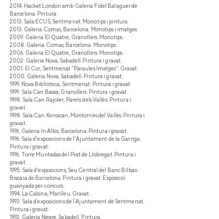
2014. Hacket London amb Galeria Fidel Balaguer de
Barcelona. Pintura.
2013. Sala ECUS, Sentmenat. Monotips i pintura.
2013. Galeria Comas, Barcelona. Monotips i imatges.
2009. Galeria El Quatre, Granollers. Monotips.
2008. Galeria Comas, Barcelona. Monotips.
2006. Galeria El Quatre, Granollers. Monotips.
2002. Galeria Nova, Sabadell. Pintura i gravat.
2001. El Cor, Sentmenat “Paraules Imatges”. Gravat.
2000. Galeria Nova, Sabadell. Pintura i gravat.
1999. Nova Biblioteca, Sentmenat. Pintura i gravat.
1999. Sala Can Bassa, Granollers. Pintura i gravat.
1998. Sala Can Rajoler, Parets dels Vallès. Pintura i
gravat.
1998. Sala Can Xerracan, Montornès del Vallès. Pintura i
gravat.
1996. Galeria In Albis, Barcelona. Pintura i gravat.
1996. Sala d'exposicions de l'Ajuntament de la Garriga.
Pintura i gravat.
1996. Torre Muntadas del Prat de Llobregat. Pintura i
gravat.
1995. Sala d'exposicions, Seu Central del Banc Bilbao
Biscaia de Barcelona. Pintura i gravat. Exposició
guanyada per concurs.
1994. La Cabina, Manlleu. Gravat.
1993. Sala d´exposicions de l´Ajuntament de Sentmenat.
Pintura i gravat.
1992. Galeria Negre, Sabadell. Pintura.