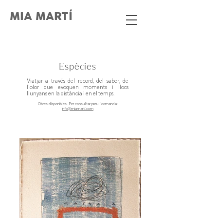
MIA MARTÍ
Espècies
Viatjar a través del record, del sabor, de
l'olor que evoquen moments i llocs
llunyans en la distància i en el temps.
Obres disponibles. Per consultar preu i comanda:
info@miamartí.com